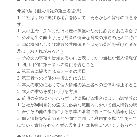
◆第5条（個人情報の第三者提供）
1. 当社は，次に掲げる場合を除いて，あらかじめ皆様の同
す。
1. 人の生命，身体または財産の保護のために必要がある場合
2. 公衆衛生の向上または児童の健全な育成の推進のために
3. 国の機関もしくは地方公共団体またはその委託を受けた
及ぼすおそれがあるとき
4. 予め次の事項を告知あるいは公表し，かつ当社が個人情報
1. 利用目的に第三者への提供を含むこと
2. 第三者に提供されるデータの項目
3. 第三者への提供の手段または方法
4. 本人の求めに応じて個人情報の第三者への提供を停止する
5. 本人の求めを受け付ける方法
2. 前項の定めにかかわらず，次に掲げる場合には，当該情報
1. 当社が利用目的の達成に必要な範囲内において個人情報の
2. 合併その他の事由による事業の承継に伴って個人情報が提
3. 個人情報を特定の者との間で共同して利用する場合であ
について責任を有する者の氏名または名称について，あらかじ
◆第6条（個人情報の開示）