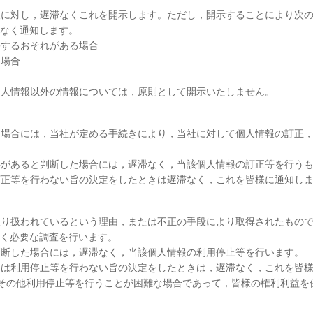
本人に対し，遅滞なくこれを開示します。ただし，開示することにより次
なく通知します。
害するおそれがある場合
る場合
の個人情報以外の情報については，原則として開示いたしません。
ある場合には，当社が定める手続きにより，当社に対して個人情報の訂正
必要があると判断した場合には，遅滞なく，当該個人情報の訂正等を行う
は訂正等を行わない旨の決定をしたときは遅滞なく，これを皆様に通知し
て取り扱われているという理由，または不正の手段により取得されたもの
く必要な調査を行います。
と判断した場合には，遅滞なく，当該個人情報の利用停止等を行います。
または利用停止等を行わない旨の決定をしたときは，遅滞なく，これを皆
場合その他利用停止等を行うことが困難な場合であって，皆様の権利利益