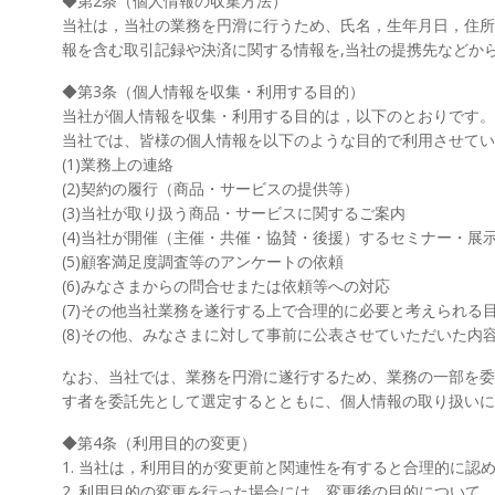
◆第2条（個人情報の収集方法）
当社は，当社の業務を円滑に行うため、氏名，生年月日，住所
報を含む取引記録や決済に関する情報を,当社の提携先などか
◆第3条（個人情報を収集・利用する目的）
当社が個人情報を収集・利用する目的は，以下のとおりです。
当社では、皆様の個人情報を以下のような目的で利用させてい
(1)業務上の連絡
(2)契約の履行（商品・サービスの提供等）
(3)当社が取り扱う商品・サービスに関するご案内
(4)当社が開催（主催・共催・協賛・後援）するセミナー・展
(5)顧客満足度調査等のアンケートの依頼
(6)みなさまからの問合せまたは依頼等への対応
(7)その他当社業務を遂行する上で合理的に必要と考えられる
(8)その他、みなさまに対して事前に公表させていただいた内
なお、当社では、業務を円滑に遂行するため、業務の一部を委
す者を委託先として選定するとともに、個人情報の取り扱いに
◆第4条（利用目的の変更）
1. 当社は，利用目的が変更前と関連性を有すると合理的に
2. 利用目的の変更を行った場合には，変更後の目的につい