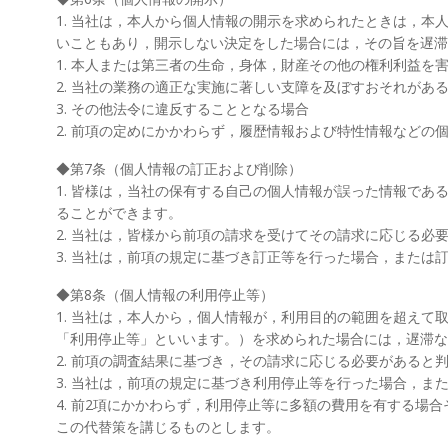
1. 当社は，本人から個人情報の開示を求められたときは，
いこともあり，開示しない決定をした場合には，その旨を遅滞
1. 本人または第三者の生命，身体，財産その他の権利利益を
2. 当社の業務の適正な実施に著しい支障を及ぼすおそれがあ
3. その他法令に違反することとなる場合
2. 前項の定めにかかわらず，履歴情報および特性情報など
◆第7条（個人情報の訂正および削除）
1. 皆様は，当社の保有する自己の個人情報が誤った情報で
ることができます。
2. 当社は，皆様から前項の請求を受けてその請求に応じる
3. 当社は，前項の規定に基づき訂正等を行った場合，また
◆第8条（個人情報の利用停止等）
1. 当社は，本人から，個人情報が，利用目的の範囲を超え
「利用停止等」といいます。）を求められた場合には，遅滞な
2. 前項の調査結果に基づき，その請求に応じる必要がある
3. 当社は，前項の規定に基づき利用停止等を行った場合，
4. 前2項にかかわらず，利用停止等に多額の費用を有する
この代替策を講じるものとします。